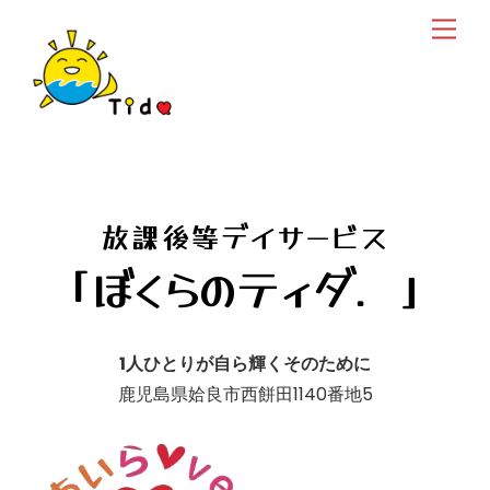
Skip
Men
to
content
放課後等デイサービス
「ぼくらのティダ．」
1人ひとりが自ら輝くそのために
鹿児島県姶良市
西餅田1140番地5